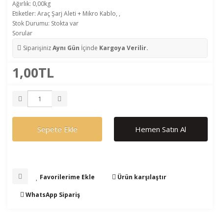
Ağırlık: 0,00kg
Etiketler:
Araç Şarj Aleti + Mikro Kablo
,
,
Stok Durumu: Stokta var
Sorular
Siparişiniz
Aynı Gün
İçinde
Kargoya Verilir.
1,00TL
Sepete Ekle
Hemen Satın Al
Favorilerime Ekle
Ürün karşılaştır
WhatsApp Sipariş