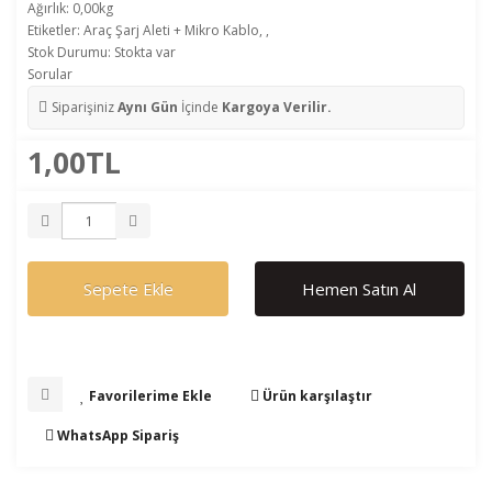
Ağırlık: 0,00kg
Etiketler:
Araç Şarj Aleti + Mikro Kablo
,
,
Stok Durumu: Stokta var
Sorular
Siparişiniz
Aynı Gün
İçinde
Kargoya Verilir.
1,00TL
Sepete Ekle
Hemen Satın Al
Favorilerime Ekle
Ürün karşılaştır
WhatsApp Sipariş